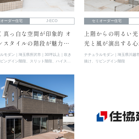
ミオーダー住宅
J-ECO
セミオーダー住宅
く真っ白な空間が印象的 オ
上階からの明るい光
ンスタイルの階段が魅力的
光と風が演出する心
まい
け空間
ラルモダン
埼玉県所沢市
30坪以上
吹き
ナチュラルモダン
埼玉県川越
リビングイン階段、スリット階段、ハイスタ
抜け、リビングイン階段
アイランド／ペニンシュラキッチン、ファミ
ローゼット