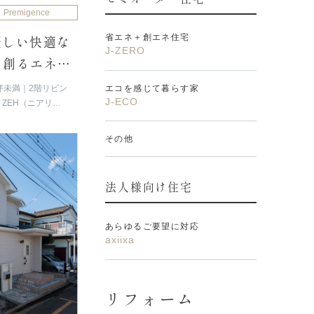
Premigence
省エネ＋創エネ住宅
優しい快適な
J-ZERO
、創るエネル
エコを感じて暮らす家
坪未満
2階リビン
J-ECO
ZEH（ニアリ
ー
その他
法人様向け住宅
あらゆるご要望に対応
axiixa
リフォーム