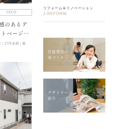
リフォーム＆リノベーション
J-ECO
J-REFORM
感のあるデ
ントベージュ
市
27坪未満
書
住協建設の
家づくり
デザイナー
紹介