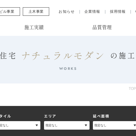
ビル事業
土木事業
お知らせ
企業情報
採用情報
施工実績
品質管理
ナチュラルモダン
住宅
の
施
WORKS
TO
タイル
エリア
延べ面積