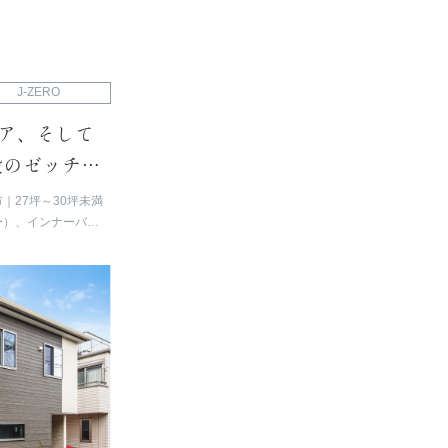
J-ZERO
ア、そして
設のゼッチ対
市
27坪～30坪未満
ー）、インナーバル