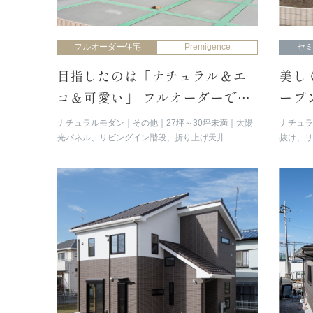
フルオーダー住宅
Premigence
セ
目指したのは「ナチュラル＆エ
美し
コ＆可愛い」 フルオーダーで叶
ープ
える憧れのMｙスタイル
な住
ナチュラルモダン
その他
27坪～30坪未満
太陽
ナチュ
光パネル、リビングイン階段、折り上げ天井
抜け、
ッド、
リーク