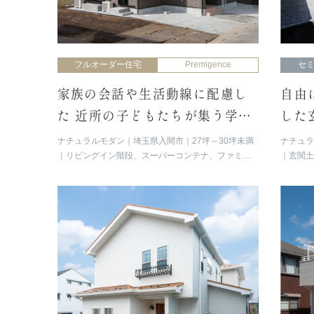
フルオーダー住宅
Premigence
セ
家族の会話や生活動線に配慮し
自由
た 近所の子どもたちが集う学習
した
塾併用住宅
快適
ナチュラルモダン
埼玉県入間市
27坪～30坪未満
ナチュ
リビングイン階段、スーパーコンテナ、ファミリ
玄関
ークローゼット
生、回