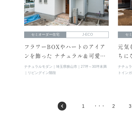
セミオーダー住宅
J-ECO
セ
フラワーBOXやハートのアイア
元気
ンを飾った ナチュラル＆可愛い
ちに
らしいデザインの外観
ラー
ナチュラルモダン
埼玉県狭山市
27坪～30坪未満
ナチュ
リビングイン階段
トイン
ハイス
1
2
3