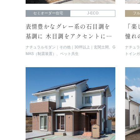
セミオーダー住宅
J-ECO
フ
表情豊かなグレー系の石目調を
「楽
基調に 木目調をアクセントにし
憧れ
たモダンな外観
「プ
ナチュラルモダン
その他
30坪以上
玄関土間、G
ナチュ
MAS（制震装置）、ペット共生
トイン
ス）、L
スタデ