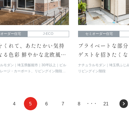
ミオーダー住宅
J-ECO
セミオーダー住宅
をくれて、あたたかい気持
プライベートな部分
なる色彩 鮮やかな北欧風カ
ゲストを招きたくな
を取入れた住まい
ラルモダン
埼玉県飯能市
30坪以上
ビル
ナチュラルモダン
埼玉県ふじ
ガレージ・カーポート、リビングイン階段、
リビングイン階段
タッド
4
5
6
7
8
21