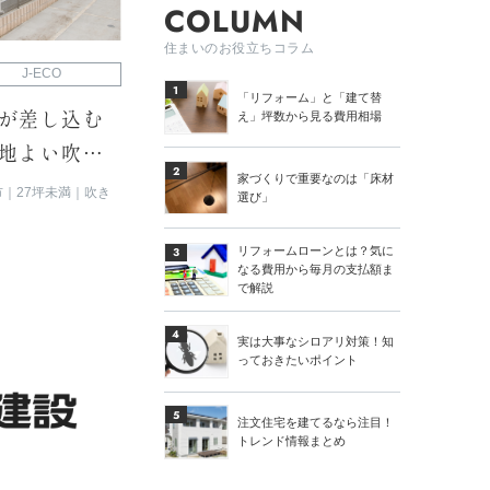
COLUMN
住まいのお役立ちコラム
J-ECO
1
「リフォーム」と「建て替
え」坪数から見る費用相場
が差し込む
地よい吹抜
2
家づくりで重要なのは「床材
市
27坪未満
吹き
選び」
リフォームローンとは？気に
3
なる費用から毎月の支払額ま
で解説
4
実は大事なシロアリ対策！知
っておきたいポイント
5
注文住宅を建てるなら注目！
トレンド情報まとめ