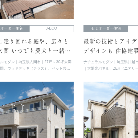
ミオーダー住宅
J-ECO
セミオーダー住宅
に走り回れる庭や、広々と
最新の技術とアイデ
玄関 いつでも愛犬と一緒に
デザインも 住協建
に暮らす住まい
応住宅
ラルモダン
埼玉県入間市
27坪～30坪未満
ナチュラルモダン
埼玉県川越
土間、ウッドデッキ（テラス）、ペット共
太陽光パネル、ZEH（ニアリ
遊型動線
コニー