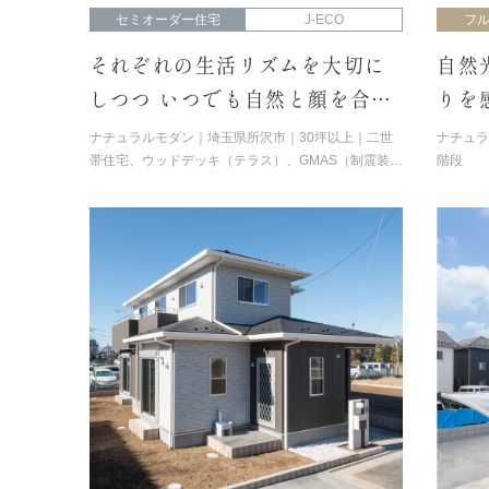
セミオーダー住宅
J-ECO
フ
それぞれの生活リズムを大切に
自然
しつつ いつでも自然と顔を合わ
りを
せられる二世帯住宅
いた
ナチュラルモダン
埼玉県所沢市
30坪以上
二世
ナチュ
帯住宅、ウッドデッキ（テラス）、GMAS（制震装
階段
置）、勾配天井、ロフト