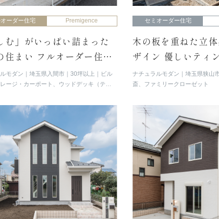
ルオーダー住宅
Premigence
セミオーダー住宅
しむ」がいっぱい詰まった
木の板を重ねた立体
の住まい フルオーダー住宅
ザイン 優しいティ
レミジェンス」
のナチュラルな外観
ラルモダン
埼玉県入間市
30坪以上
ビル
ナチュラルモダン
埼玉県狭山
ガレージ・カーポート、ウッドデッキ（テラ
斎、ファミリークローゼット
DK20帖以上、ハイスタッド、回遊型動線、
ィ／ミセスコーナー