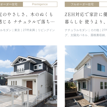
ルオーダー住宅
Premigence
フルオーダー住宅
光のやさしさ、木のぬくも
ZEH対応で家計に
感じる ナチュラルで落ち着
暮らしを 使うより
雰囲気の空間
ギーの方が多い住宅
ラルモダン
東京
27坪未満
リビングイン
ナチュラルモダン
その他
27
グ、太陽光パネル、屋根裏収納、
ー）、スタディ／ミセスコーナ