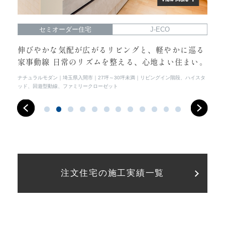
セミオーダー住宅
J-ECO
らし
伸びやかな気配が広がるリビングと、軽やかに巡る
光
家事動線 日常のリズムを整える、心地よい住まい。
常
イス
ナチュラルモダン
埼玉県入間市
27坪～30坪未満
リビングイン階段、ハイスタ
シン
ッド、回遊型動線、ファミリークローゼット
注文住宅の施工実績一覧