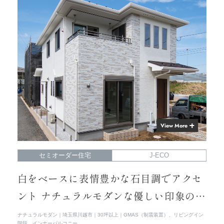
View More
セミオーダー住宅
J-ECO
白をベースに表情豊かな石目調でアクセ
ント ナチュラルモダンな優しい印象の外
観
ナチュラルモダン
埼玉県川越市
30坪以上
GMAS（制震装置）、リビングイン
階段、インナーバルコニー