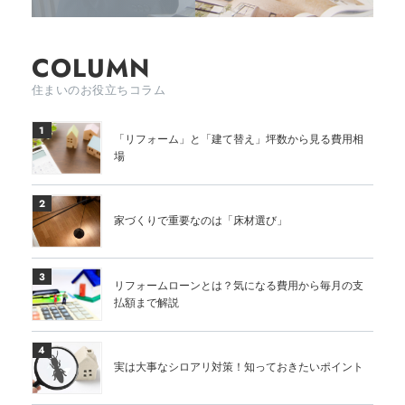
COLUMN
住まいのお役立ちコラム
1
「リフォーム」と「建て替え」坪数から見る費用相
場
2
家づくりで重要なのは「床材選び」
3
リフォームローンとは？気になる費用から毎月の支
払額まで解説
4
実は大事なシロアリ対策！知っておきたいポイント