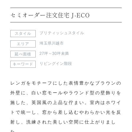
セミオーダー注文住宅 J-ECO
ブリティッシュスタイル
スタイル
埼玉県川越市
エリア
27坪～30坪未満
延べ面積
リビングイン階段
キーワード
レンガをモチーフにした表情豊かなブラウンの
外壁に、白い窓モールやラウンド型の壁飾りを
施した、英国風の上品な佇まい。室内はホワイ
トで統一し、窓から差し込むやわらかい光を反
射し、洗練された美しい空間に仕上がりまし
た。