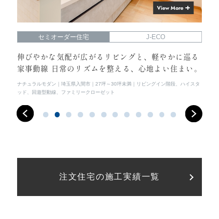
View More
セミオーダー住宅
J-ECO
らし
伸びやかな気配が広がるリビングと、軽やかに巡る
光
家事動線 日常のリズムを整える、心地よい住まい。
常
イス
ナチュラルモダン
埼玉県入間市
27坪～30坪未満
リビングイン階段、ハイスタ
シン
ッド、回遊型動線、ファミリークローゼット
注文住宅の施工実績一覧