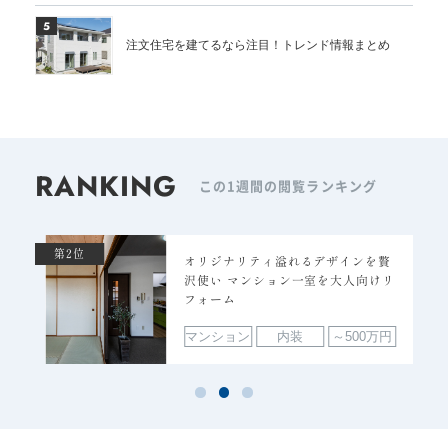
5
注文住宅を建てるなら注目！トレンド情報まとめ
RANKING
この1週間の閲覧ランキング
第2位
オリジナリティ溢れるデザインを贅
沢使い マンション一室を大人向けリ
フォーム
マンション
内装
～500万円