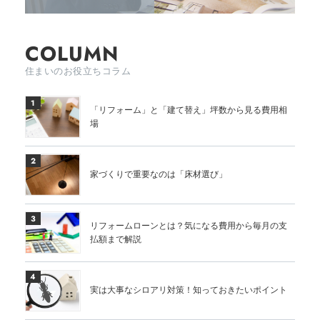
COLUMN
住まいのお役立ちコラム
1
「リフォーム」と「建て替え」坪数から見る費用相
場
2
家づくりで重要なのは「床材選び」
3
リフォームローンとは？気になる費用から毎月の支
払額まで解説
4
実は大事なシロアリ対策！知っておきたいポイント