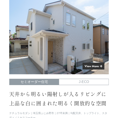
View More
セミオーダー住宅
J-ECO
天井から明るい陽射しが入るリビングに
上品な白に囲まれた明るく開放的な空間
ナチュラルモダン
埼玉県ふじみ野市
27坪未満
勾配天井、トップライト、スタ
ディ／ミセスコーナー