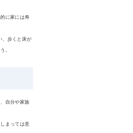
般的に家には寿
い、歩くと床が
ょう。
に、自分や家族
てしまっては意