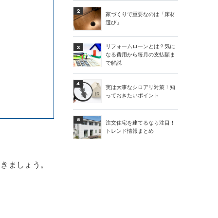
2
家づくりで重要なのは「床材
選び」
リフォームローンとは？気に
3
なる費用から毎月の支払額ま
で解説
4
実は大事なシロアリ対策！知
っておきたいポイント
5
注文住宅を建てるなら注目！
トレンド情報まとめ
おきましょう。
。