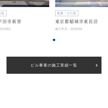
の他
医療・その他
戸田市新曽
東京都稲城市東長沼
16/02
竣工年月：2018/04
ビル事業の施工実績一覧