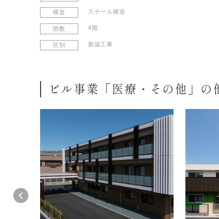
スチール構造
構造
4階
階数
新築工事
区別
ビル事業「医療・その他」の