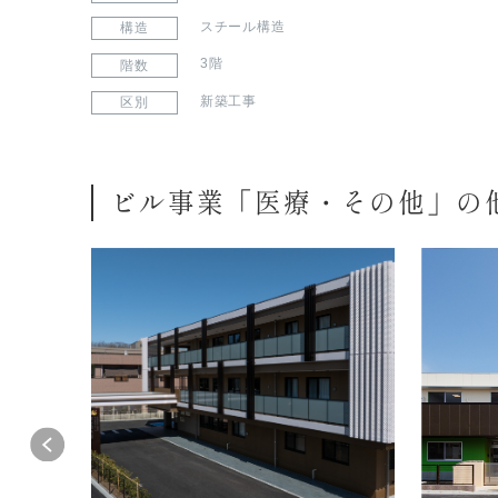
スチール構造
構造
3階
階数
新築工事
区別
ビル事業「医療・その他」の