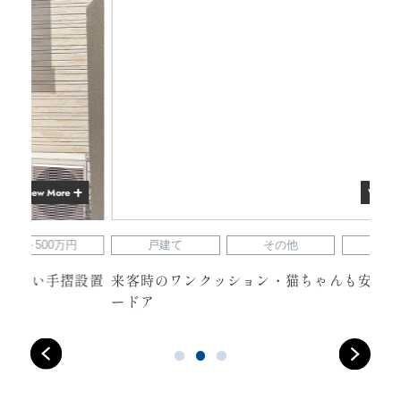
View More
戸建て
その他
～500万円
設置
来客時のワンクッション・猫ちゃんも安心のハンガ
シ
ードア
リ