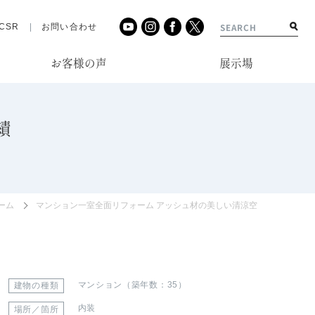
CSR
お問い合わせ
お客様の声
展示場
績
ーム
マンション一室全面リフォーム アッシュ材の美しい清涼空間
マンション（築年数：35）
建物の種類
内装
場所／箇所