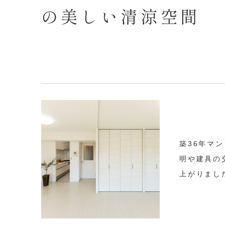
の美しい清涼空間
築36年マ
明や建具の
上がりまし