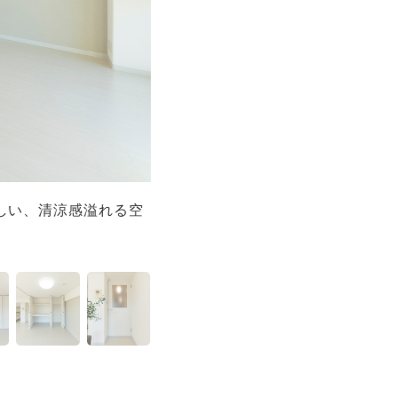
しい、清涼感溢れる空
リビングダイニング
間に仕上がりました