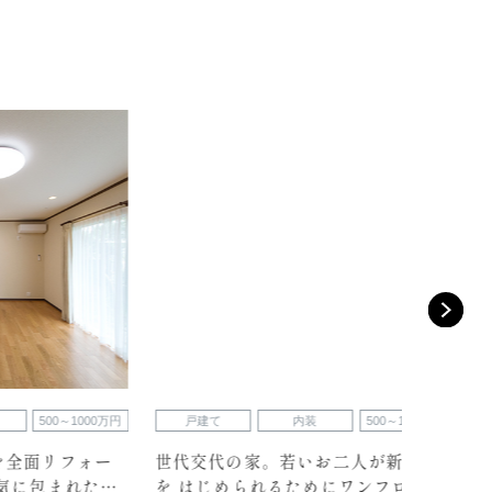
～1000万円
戸建て
内装
500～1000万円
戸建て
フォー
世代交代の家。若いお二人が新生活
大人のラ
れた
を はじめられるためにワンフロア
大規模オ