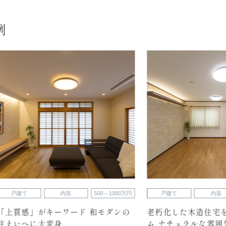
例
内装
500～1000万円
戸建て
内装
500
」がキーワード 和モダンの
老朽化した木造住宅を全面リ
に大変身
ム ナチュラルな雰囲気に包ま