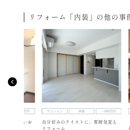
リフォーム「内装」の他の事
500万円
マンション
内装
～500万円
戸建て
の良いお
自分好みのテイストに。雰囲気変え
「上質感
リフォーム
住まいへ