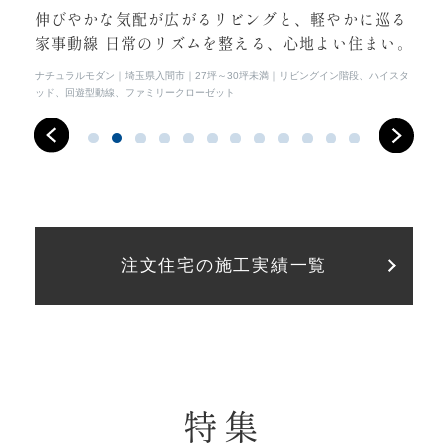
らし
伸びやかな気配が広がるリビングと、軽やかに巡る
光
家事動線 日常のリズムを整える、心地よい住まい。
常
イス
ナチュラルモダン
埼玉県入間市
27坪～30坪未満
リビングイン階段、ハイスタ
シン
ッド、回遊型動線、ファミリークローゼット
注文住宅の施工実績一覧
特集