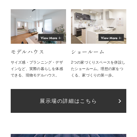
View More
View More
モデルハウス
ショールーム
サイズ感・プランニング・デザ
2つの家づくりスペースを併設し
インなど、実際の暮らしを体感
たショールーム。理想の家をつ
できる、現物モデルハウス。
くる、家づくりの第一歩。
展示場の詳細はこちら