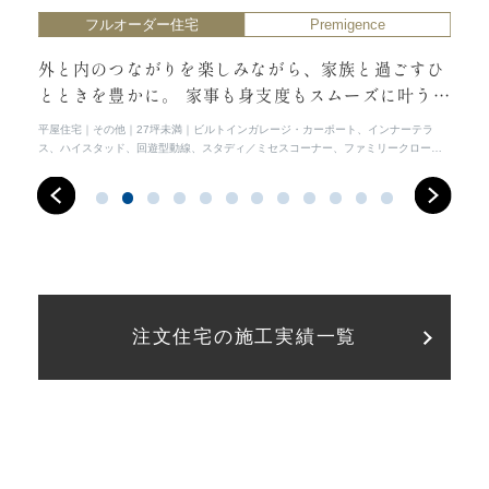
フルオーダー住宅
Premigence
かく
外と内のつながりを楽しみながら、家族と過ごすひ
開
力の
とときを豊かに。 家事も身支度もスムーズに叶う、
間
心地よいお家。
平屋住宅
その他
27坪未満
ビルトインガレージ・カーポート、インナーテラ
シン
ス、ハイスタッド、回遊型動線、スタディ／ミセスコーナー、ファミリークローゼ
間、
ット
ンシ
注文住宅の施工実績一覧