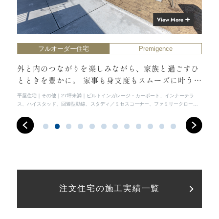
View More
フルオーダー住宅
Premigence
かく
外と内のつながりを楽しみながら、家族と過ごすひ
開
力の
とときを豊かに。 家事も身支度もスムーズに叶う、
間
心地よいお家。
平屋住宅
その他
27坪未満
ビルトインガレージ・カーポート、インナーテラ
シン
ス、ハイスタッド、回遊型動線、スタディ／ミセスコーナー、ファミリークローゼ
間、
ット
ンシ
注文住宅の施工実績一覧