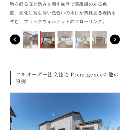
ま
時を経るほど渋みを増す重厚で高級感のある色・
1
艶。変化に富む深い色合いの木目が風格ある表情を
生む、ブラックウォルナットのフローリング。
フルオーダー注文住宅 Premigenceの他の
事例