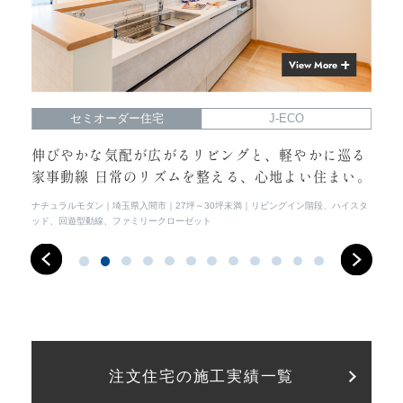
View More
セミオーダー住宅
J-ECO
らし
伸びやかな気配が広がるリビングと、軽やかに巡る
光
家事動線 日常のリズムを整える、心地よい住まい。
常
イス
ナチュラルモダン
埼玉県入間市
27坪～30坪未満
リビングイン階段、ハイスタ
シン
ッド、回遊型動線、ファミリークローゼット
注文住宅の施工実績一覧