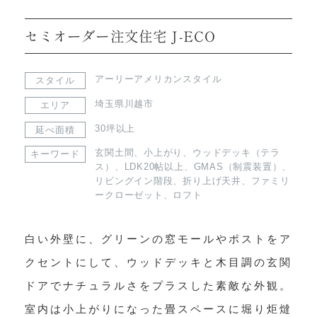
セミオーダー注文住宅 J-ECO
アーリーアメリカンスタイル
スタイル
埼玉県川越市
エリア
30坪以上
延べ面積
玄関土間
、
小上がり
、
ウッドデッキ（テラ
キーワード
ス）
、
LDK20帖以上
、
GMAS（制震装置）
、
リビングイン階段
、
折り上げ天井
、
ファミリ
ークローゼット
、
ロフト
白い外壁に、グリーンの窓モールやポストをア
クセントにして、ウッドデッキと木目調の玄関
ドアでナチュラルさをプラスした素敵な外観。
室内は小上がりになった畳スペースに堀り炬燵