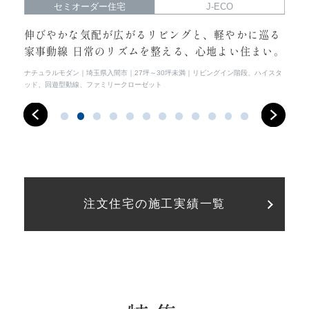
セミオーダー住宅
J-ECO
らし
伸びやかな気配が広がるリビングと、軽やかに巡る
光
家事動線 日常のリズムを整える、心地よい住まい。
常
イス
ナチュラルモダン
埼玉県入間市
27坪～30坪未満
リビングイン階段、ハイスタ
シン
ッド、回遊型動線、ファミリークローゼット
注文住宅の施工実績一覧