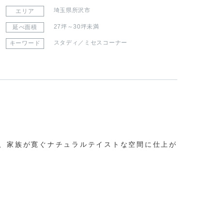
埼玉県所沢市
エリア
27坪～30坪未満
延べ面積
スタディ／ミセスコーナー
キーワード
、家族が寛ぐナチュラルテイストな空間に仕上が