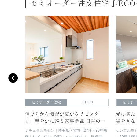
セミオーダー注文住宅 J-EC
O
セミオーダー住宅
J-ECO
セミオ
端正な
伸びやかな気配が広がるリビング
光に満た
えるスマ
と、軽やかに巡る家事動線 日常のリ
穏やかな