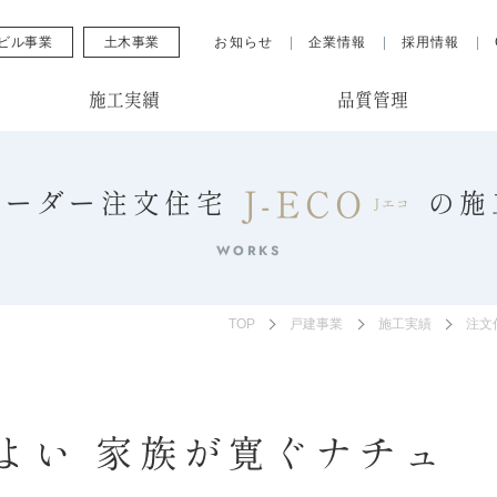
ビル事業
土木事業
お知らせ
企業情報
採用情報
施工実績
品質管理
J-ECO
オーダー注文住宅
の
施
Jエコ
WORKS
TOP
戸建事業
施工実績
注文
よい 家族が寛ぐナチュ