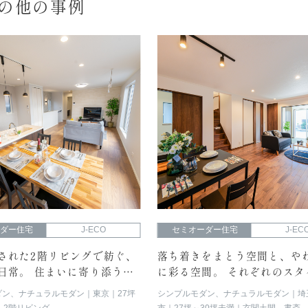
Oの他の事例
ーダー住宅
J-ECO
セミオーダー住宅
J-EC
された2階リビングで紡ぐ、
落ち着きをまとう空間と、や
日常。 住まいに寄り添う心
に彩る空間。 それぞれのスタ