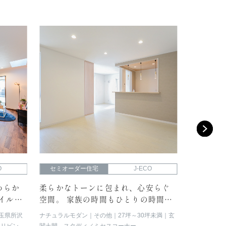
O
セミオーダー住宅
J-ECO
セミオー
わらか
柔らかなトーンに包まれ、心安らぐ
シックな
イルで
空間。 家族の時間もひとりの時間も
で心地よ