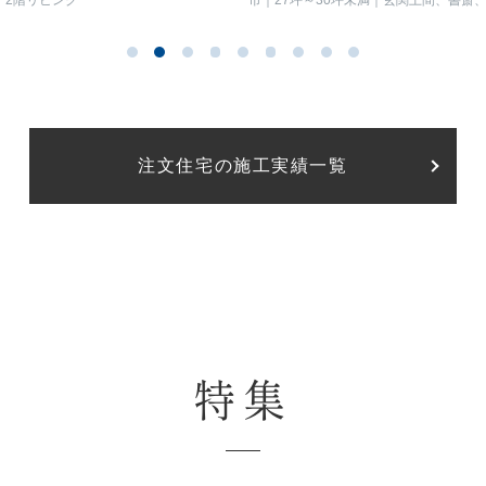
感じられるお家
暮らしを愉しむ2棟の住まい
ダン、ナチュラルモダン
東京
27坪
シンプルモダン、ナチュラルモダン
埼
2階リビング
市
27坪～30坪未満
玄関土間、書斎
イン階段、トップライト、フリースペー
ミリースペース）
注文住宅の施工実績一覧
特集