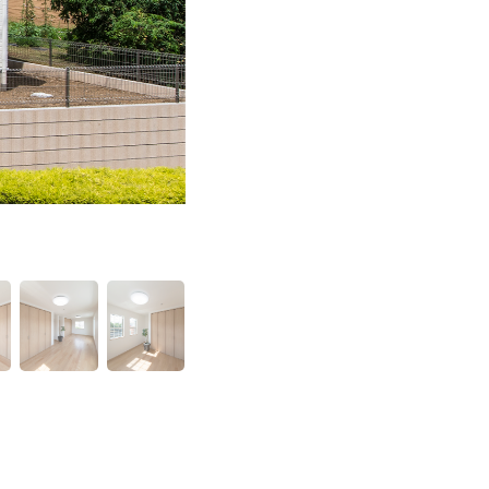
出す柔らかくて質感豊かな住
家族が寛ぐ開