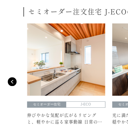
セミオーダー注文住宅 J-EC
O
セミオーダー住宅
J-ECO
セミオ
端正な
伸びやかな気配が広がるリビング
光に満た
えるスマ
と、軽やかに巡る家事動線 日常のリ
穏やかな