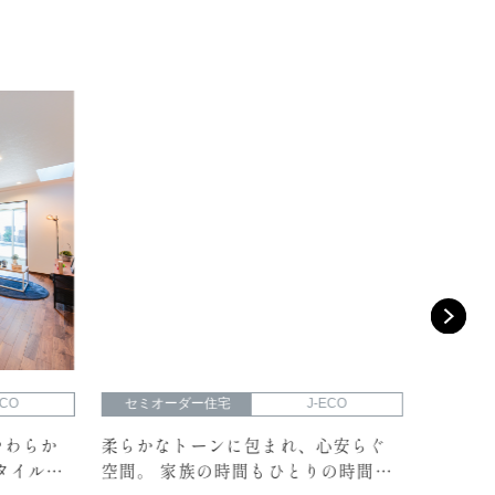
O
セミオーダー住宅
J-ECO
セミオー
わらか
柔らかなトーンに包まれ、心安らぐ
シックな
イルで
空間。 家族の時間もひとりの時間も
で心地よ