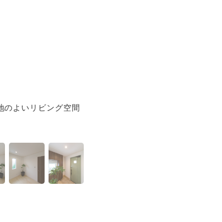
地のよいリビング空間
畳のさわやかなグリ