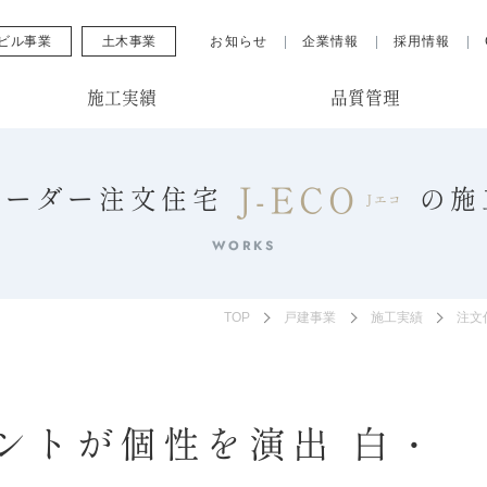
ビル事業
土木事業
お知らせ
企業情報
採用情報
施工実績
品質管理
J-ECO
オーダー注文住宅
の
施
Jエコ
WORKS
TOP
戸建事業
施工実績
注文
ントが個性を演出 白・