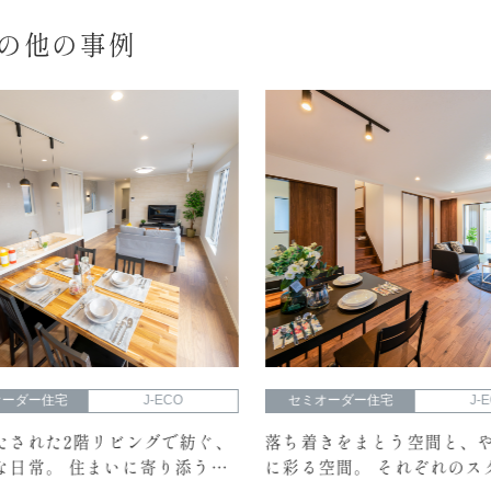
Oの他の事例
ーダー住宅
J-ECO
セミオーダー住宅
J-EC
された2階リビングで紡ぐ、
落ち着きをまとう空間と、や
日常。 住まいに寄り添う心
に彩る空間。 それぞれのスタ