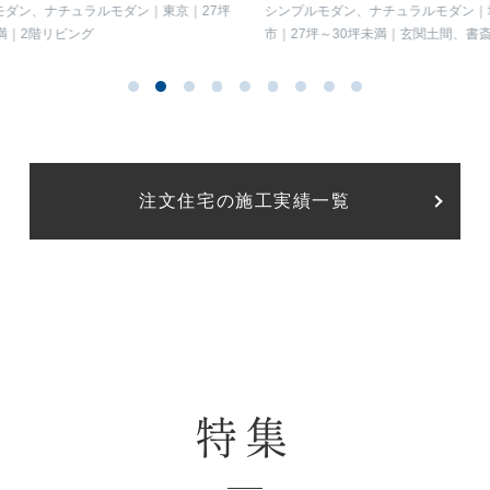
感じられるお家
暮らしを愉しむ2棟の住まい
ダン、ナチュラルモダン
東京
27坪
シンプルモダン、ナチュラルモダン
埼
2階リビング
市
27坪～30坪未満
玄関土間、書斎
イン階段、トップライト、フリースペー
ミリースペース）
注文住宅の施工実績一覧
特集