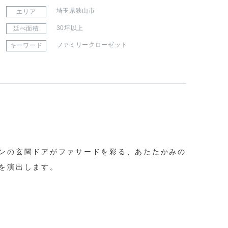
埼玉県狭山市
エリア
30坪以上
延べ面積
ファミリークローゼット
キーワード
ンの玄関ドアがファサードを彩る、あたたかみの
を演出します。