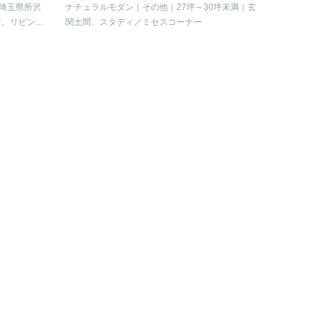
大切にできるお家。
ンが息づ
玉県所沢
ナチュラルモダン
その他
27坪～30坪未満
玄
スタイリッシ
、リビング
関土間、スタディ／ミセスコーナー
東京
27
ス（ファ
ン階段