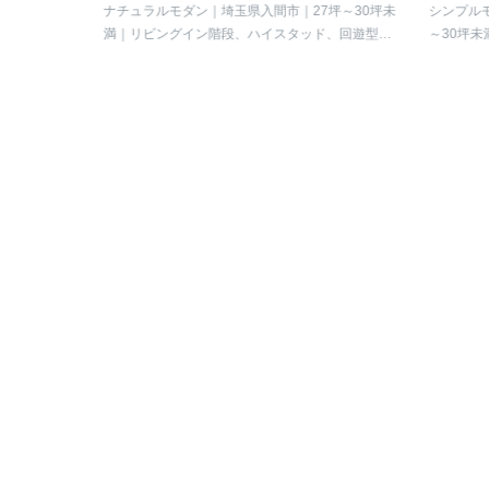
ズムを整える、心地よい住まい。
地よさを
以上
玄関
ナチュラルモダン
埼玉県入間市
27坪～30坪未
シンプルモ
ド、アイラ
満
リビングイン階段、ハイスタッド、回遊型動
～30坪未満
線、ファミリークローゼット