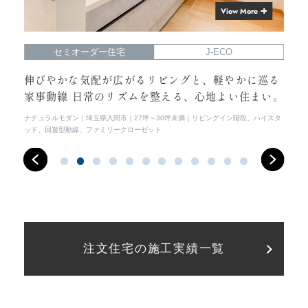
View More
セミオーダー住宅
J-ECO
らし
伸びやかな気配が広がるリビングと、軽やかに巡る
光
家事動線 日常のリズムを整える、心地よい住まい。
常
イス
ナチュラルモダン
埼玉県入間市
27坪～30坪未満
リビングイン階段、ハイスタ
シン
ッド、回遊型動線、ファミリークローゼット
注文住宅の施工実績一覧