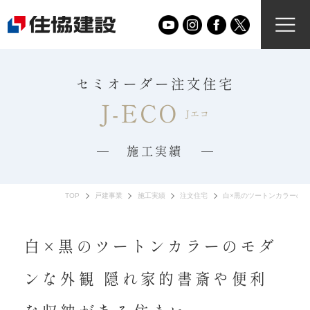
セミオーダー注文住宅
J-ECO
Jエコ
施工実績
TOP
戸建事業
施工実績
注文住宅
白×黒のツートンカラーの
白×黒のツートンカラーのモダ
ンな外観 隠れ家的書斎や便利