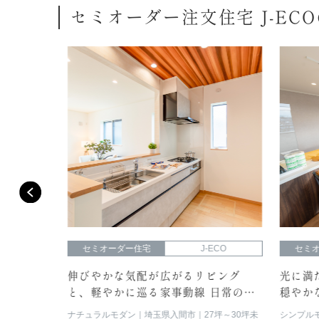
セミオーダー注文住宅 J-EC
O
セミオーダー住宅
J-ECO
セミオ
端正な
伸びやかな気配が広がるリビング
光に満た
えるスマ
と、軽やかに巡る家事動線 日常のリ
穏やかな
ズムを整える、心地よい住まい。
地よさを
以上
玄関
ナチュラルモダン
埼玉県入間市
27坪～30坪未
シンプルモ