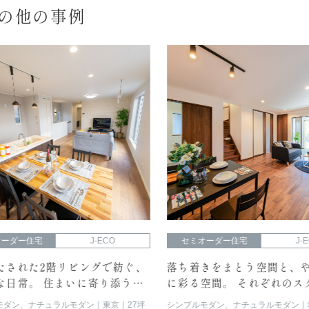
Oの他の事例
ーダー住宅
J-ECO
セミオーダー住宅
J-EC
された2階リビングで紡ぐ、
落ち着きをまとう空間と、や
日常。 住まいに寄り添う心
に彩る空間。 それぞれのスタ
感じられるお家
暮らしを愉しむ2棟の住まい
ダン、ナチュラルモダン
東京
27坪
シンプルモダン、ナチュラルモダン
埼