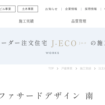
ビル事業
土木事業
お知らせ
企業情報
採用情報
施工実績
品質管理
J-ECO
オーダー注文住宅
の
施
Jエコ
WORKS
TOP
戸建事業
施工実績
注文
ファサードデザイン 南