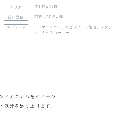
埼玉県所沢市
エリア
27坪～30坪未満
延べ面積
インナーテラス
、
リビングイン階段
、
スタデ
キーワード
ィ／ミセスコーナー
ンドミニアムをイメージ。

ト気分を盛り上げます。