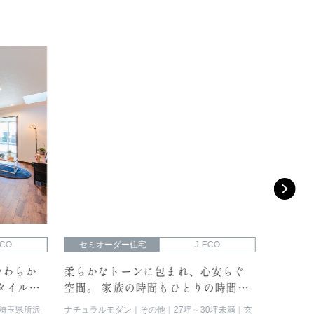
O
セミオーダー住宅
J-ECO
セミオー
わらか
柔らかなトーンに包まれ、心安らぐ
シックな
イルで
空間。 家族の時間もひとりの時間も
で心地よ
大切にできるお家。
ンが息づ
玉県所沢
ナチュラルモダン
その他
27坪～30坪未満
玄
スタイリッシ