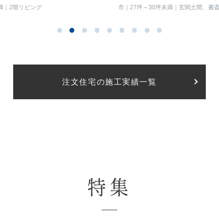
2階リビング
市
27坪～30坪未満
玄関土間、書斎
イン階段、トップライト、フリースペー
ミリースペース）
注文住宅の施工実績一覧
特集