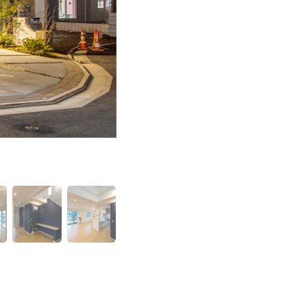
青空に映える白を基