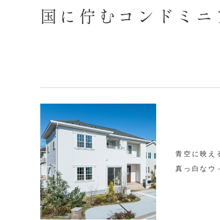
国に佇むコンドミニ
青空に映え
真っ白なウ