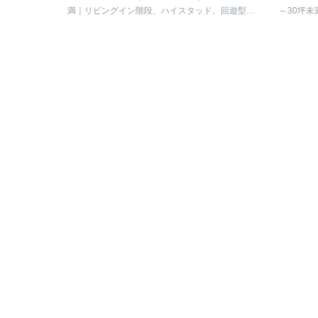
ド、アイラ
満
リビングイン階段、ハイスタッド、回遊型動
～30坪未満
線、ファミリークローゼット