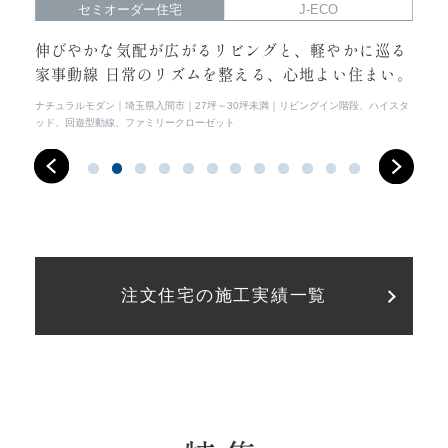
セミオーダー住宅
J-ECO
らし
伸びやかな気配が広がるリビングと、軽やかに巡る
光
家事動線 日常のリズムを整える、心地よい住まい。
常
イス
ナチュラルモダン
埼玉県入間市
27坪～30坪未満
リビングイン階段、ハイスタ
シン
ッド、回遊型動線、ファミリークローゼット
注文住宅の施工実績一覧