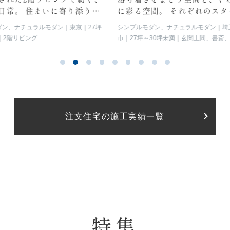
日常。 住まいに寄り添う心
に彩る空間。 それぞれのスタ
感じられるお家
暮らしを愉しむ2棟の住まい
ダン、ナチュラルモダン
東京
27坪
シンプルモダン、ナチュラルモダン
埼
2階リビング
市
27坪～30坪未満
玄関土間、書斎
イン階段、トップライト、フリースペー
ミリースペース）
注文住宅の施工実績一覧
特集