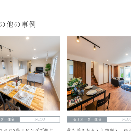
Oの他の事例
ーダー住宅
J-ECO
セミオーダー住宅
J-EC
された2階リビングで紡ぐ、
落ち着きをまとう空間と、や