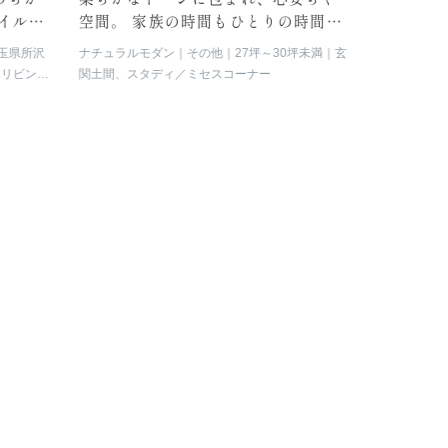
イルで
空間。 家族の時間もひとりの時間も
で心地よ
大切にできるお家。
ンが息づ
玉県所沢
ナチュラルモダン
その他
27坪～30坪未満
玄
スタイリッシ
、リビング
関土間、スタディ／ミセスコーナー
東京
27
ス（ファ
ン階段