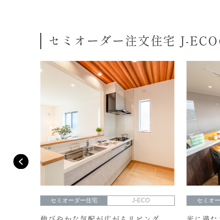
セミオーダー注文住宅 J-EC
O
セミオーダー住宅
J-ECO
セミオ
端正な
伸びやかな気配が広がるリビング
光に満た