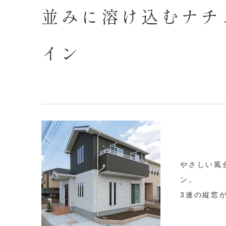
並みに溶け込むナチ
イン
やさしい風
ン。

3連の縦窓