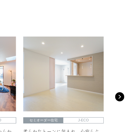
O
セミオーダー住宅
J-ECO
セミオー
わらか
柔らかなトーンに包まれ、心安らぐ
シックな