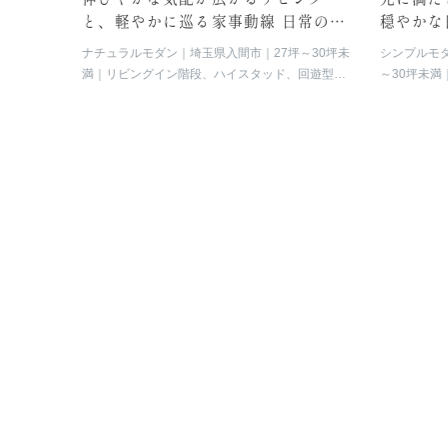
えるスマ
と、軽やかに巡る家事動線 日常のリ
穏やかな
ズムを整える、心地よい住まい。
地よさを
以上
玄関
ナチュラルモダン
埼玉県入間市
27坪～30坪未
シンプルモ
ド、アイラ
満
リビングイン階段、ハイスタッド、回遊型動
～30坪未満
線、ファミリークローゼット