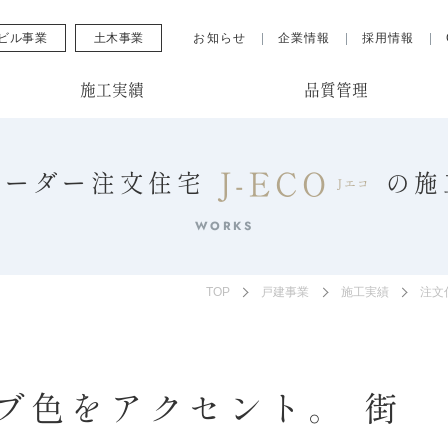
ビル事業
土木事業
お知らせ
企業情報
採用情報
施工実績
品質管理
J-ECO
オーダー注文住宅
の
施
Jエコ
WORKS
TOP
戸建事業
施工実績
注文
ブ色をアクセント。 街