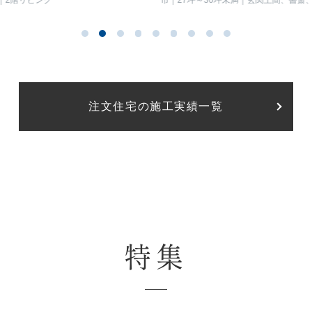
2階リビング
市
27坪～30坪未満
玄関土間、書斎
イン階段、トップライト、フリースペー
ミリースペース）
注文住宅の施工実績一覧
特集