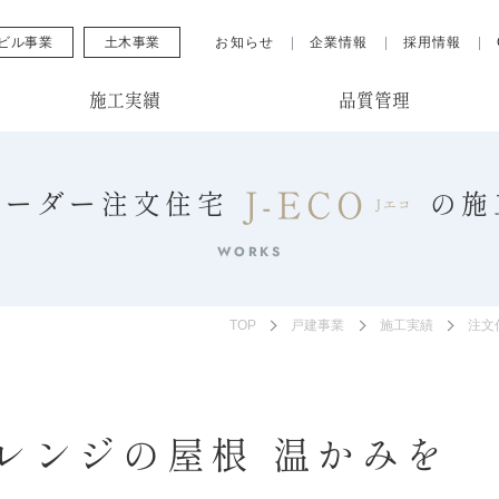
ビル事業
土木事業
お知らせ
企業情報
採用情報
施工実績
品質管理
J-ECO
オーダー注文住宅
の
施
Jエコ
WORKS
TOP
戸建事業
施工実績
注文
レンジの屋根 温かみを