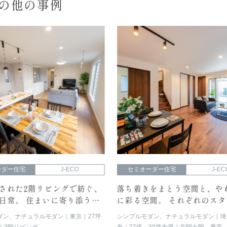
Oの他の事例
ーダー住宅
J-ECO
セミオーダー住宅
J-EC
された2階リビングで紡ぐ、
落ち着きをまとう空間と、や
日常。 住まいに寄り添う心
に彩る空間。 それぞれのスタ
感じられるお家
暮らしを愉しむ2棟の住まい
ダン、ナチュラルモダン
東京
27坪
シンプルモダン、ナチュラルモダン
埼