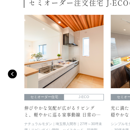
セミオーダー注文住宅 J-EC
O
セミオーダー住宅
J-ECO
セミオ
端正な
伸びやかな気配が広がるリビング
光に満た
えるスマ
と、軽やかに巡る家事動線 日常のリ
穏やかな
ズムを整える、心地よい住まい。
地よさを
以上
玄関
ナチュラルモダン
埼玉県入間市
27坪～30坪未
シンプルモ