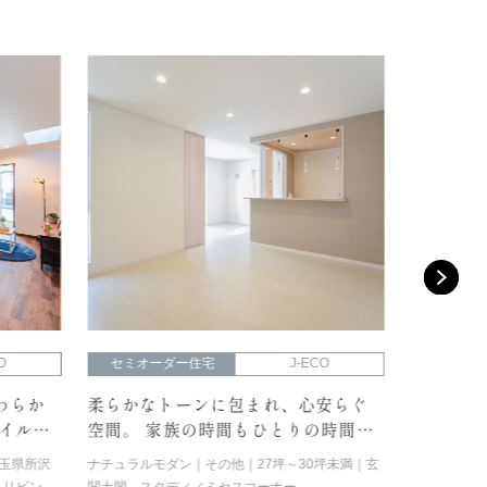
O
セミオーダー住宅
J-ECO
セミオー
わらか
柔らかなトーンに包まれ、心安らぐ
シックな
イルで
空間。 家族の時間もひとりの時間も
で心地よ
大切にできるお家。
ンが息づ
玉県所沢
ナチュラルモダン
その他
27坪～30坪未満
玄
スタイリッシ