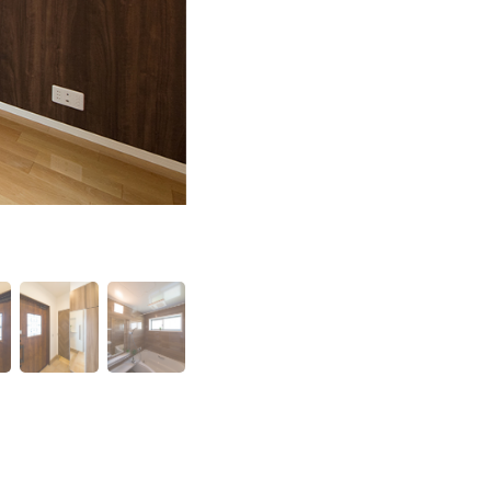
1階洋室。出窓から