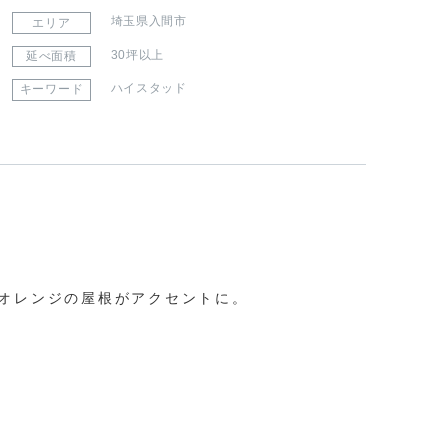
埼玉県入間市
エリア
30坪以上
延べ面積
ハイスタッド
キーワード
オレンジの屋根がアクセントに。
