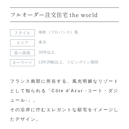
フルオーダー注文住宅 the world
南欧（プロバンス）風
スタイル
東京
エリア
30坪以上
延べ面積
LDK20帖以上
、
リビングイン階段
キーワード
フランス南部に所在する、風光明媚なリゾート
として知られる「Côte d'Azur -コート・ダジ
ュール-」。

その沿岸に佇むエレガントな邸宅をイメージし
たデザイン。