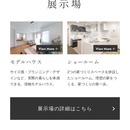
展示場
View More
View More
モデルハウス
ショールーム
サイズ感・プランニング・デザ
2つの家づくりスペースを併設し
インなど、実際の暮らしを体感
たショールーム。理想の家をつ
できる、現物モデルハウス。
くる、家づくりの第一歩。
展示場の詳細はこちら