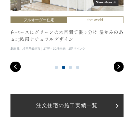
View More
フルオーダー住宅
the world
ンポ
白ベースにグリーンの木目調で張り分け 温かみのあ
白
る北欧風ナチュラルデザイン
欧
スタデ
北欧風
埼玉県飯能市
27坪～30坪未満
2階リビング
北欧
注文住宅の施工実績一覧