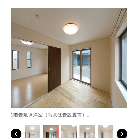
の
1階畳敷き洋室（写真は畳設置前）。