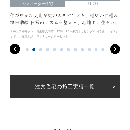
セミオーダー住宅
J-ECO
らし
伸びやかな気配が広がるリビングと、軽やかに巡る
光
家事動線 日常のリズムを整える、心地よい住まい。
常
イス
ナチュラルモダン
埼玉県入間市
27坪～30坪未満
リビングイン階段、ハイスタ
シン
ッド、回遊型動線、ファミリークローゼット
注文住宅の施工実績一覧