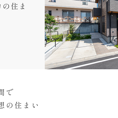
力の住ま
間で
想の住まい