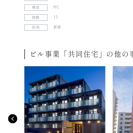
RC
構造
12
階数
新築
区別
ビル事業「共同住宅」の他の