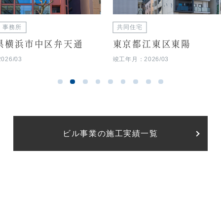
・事務所
共同住宅
県横浜市中区弁天通
東京都江東区東陽
26/03
竣工年月：2026/03
ビル事業の施工実績一覧