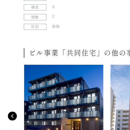
S
構造
2
階数
新築
区別
ビル事業「共同住宅」の他の