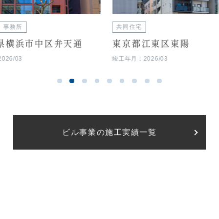
・事務所
共同住宅
県横浜市中区弁天通
東京都江東区東陽
26/03
竣工年月：2026/03
ビル事業の施工実績一覧