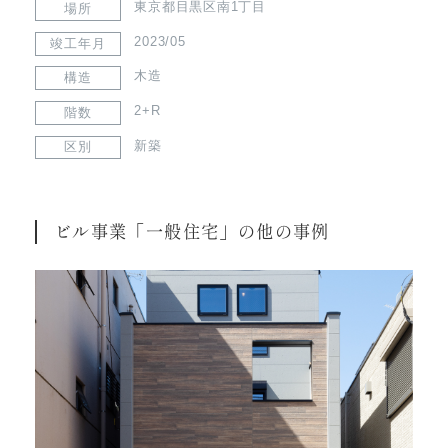
東京都目黒区南1丁目
場所
2023/05
竣工年月
木造
構造
2+R
階数
新築
区別
ビル事業「一般住宅」の他の事例