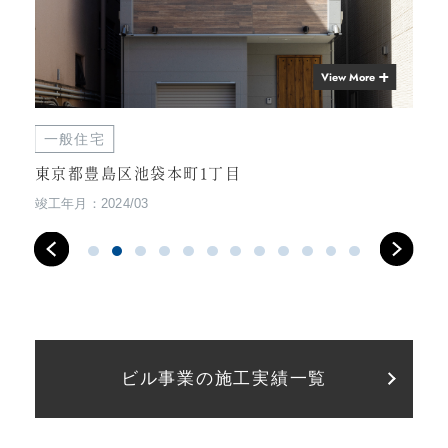
View More
一般住宅
一
東京都豊島区池袋本町1丁目
東
竣工年月：2024/03
竣工
ビル事業の施工実績一覧