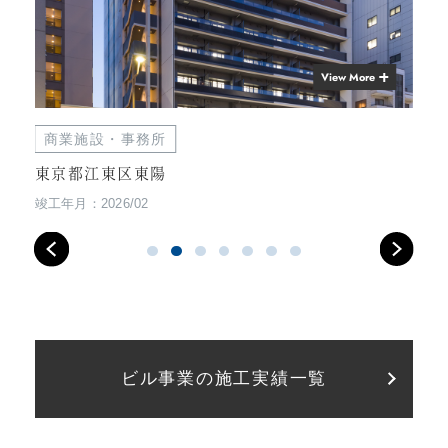
View More
商業施設・事務所
商
東京都江東区東陽
東
竣工年月：2026/02
竣工
ビル事業の施工実績一覧