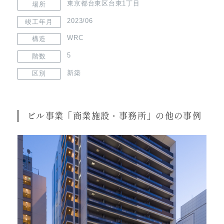
東京都台東区台東1丁目
場所
2023/06
竣工年月
WRC
構造
5
階数
新築
区別
ビル事業「商業施設・事務所」の他の事例