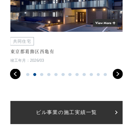
View More
共同住宅
商
東京都葛飾区西亀有
神
竣工年月：2026/03
竣工
ビル事業の施工実績一覧