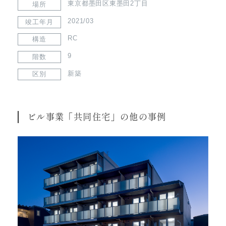
東京都墨田区東墨田2丁目
場所
2021/03
竣工年月
RC
構造
9
階数
新築
区別
ビル事業「共同住宅」の他の事例