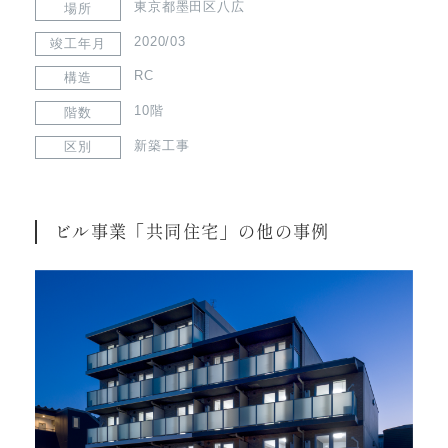
東京都墨田区八広
場所
2020/03
竣工年月
RC
構造
10階
階数
新築工事
区別
ビル事業「共同住宅」の他の事例