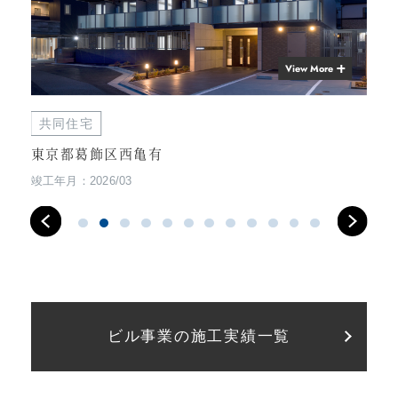
View More
共同住宅
商
東京都葛飾区西亀有
神
竣工年月：2026/03
竣工
ビル事業の施工実績一覧