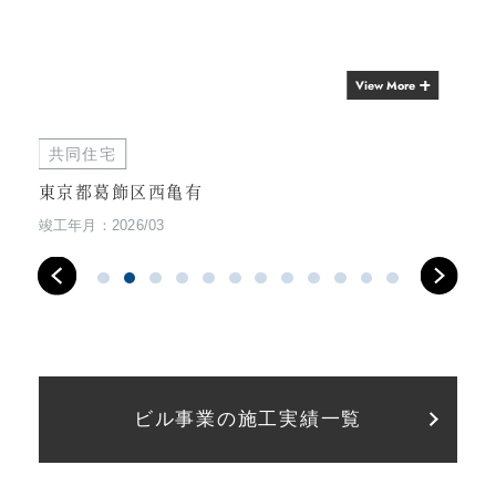
View More
共同住宅
商
東京都葛飾区西亀有
神
竣工年月：2026/03
竣工
ビル事業の施工実績一覧