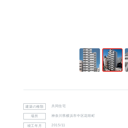
共同住宅
建築の種類
神奈川県横浜市中区花咲町
場所
2015/11
竣工年月