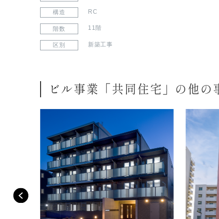
RC
構造
11階
階数
新築工事
区別
ビル事業「共同住宅」の他の