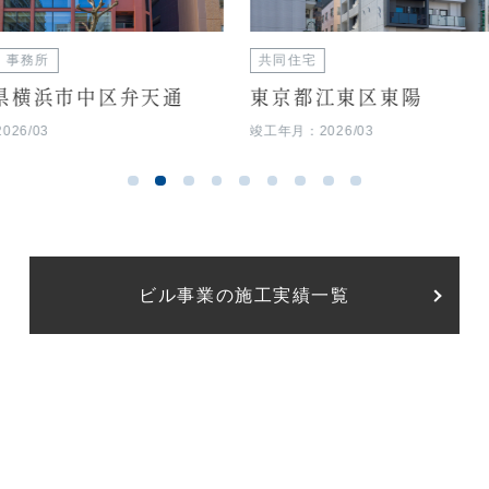
・事務所
共同住宅
県横浜市中区弁天通
東京都江東区東陽
26/03
竣工年月：2026/03
ビル事業の施工実績一覧