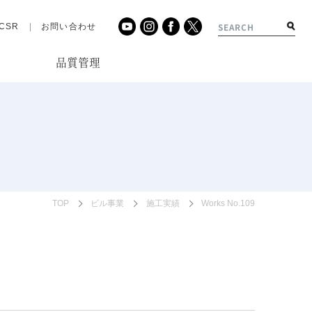
CSR
お問い合わせ
品質管理
績
TOP
ビル事業
施工実績
Works No.109