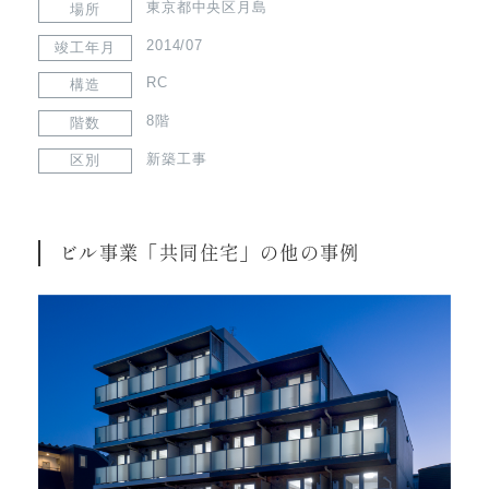
東京都中央区月島
場所
2014/07
竣工年月
RC
構造
8階
階数
新築工事
区別
ビル事業「共同住宅」の他の事例