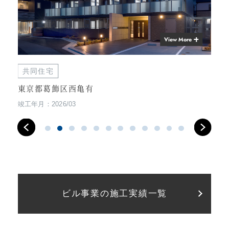
View More
共同住宅
商
東京都葛飾区西亀有
神
竣工年月：2026/03
竣工
ビル事業の施工実績一覧